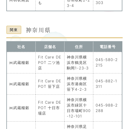
も
303
3-4
神奈川県
関東
社名
店舗名
住所
電話番号
Fit Care DE
神奈川県横
045-580-2
㈱武蔵糧穀
POT 二ツ池
浜市鶴見区
215
店
駒岡1-23-3
神奈川県横
Fit Care DE
045-882-1
㈱武蔵糧穀
浜市港南区
POT 笹下店
311
笹下4-2-3
神奈川県横
Fit Care DE
浜市緑区十
045-988-2
㈱武蔵糧穀
POT 十日市
日市場町900
288
場店
-12-101
神奈川県足