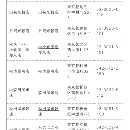
東京都足立
03-3605-0
山菊米穀店
山菊米穀店
区中川4-26-
618
6
東京都豊島
03-3950-5
片岡米穀店
片岡米穀店
区目白5-5-1
001
㈲スーパー
東京都北区
㈲小倉屋松
03-3901-8
小倉屋 松
西ヶ原1-27-
屋米店
401
屋米店
51
東京都町田
042-772-2
㈲佐藤商店
㈲佐藤商店
市小山町321
350
4
東京都杉並
㈲森田屋米
03-3333-9
森田屋米店
区南荻窪1-4
店
512
3-17
秋田屋米穀
秋田屋米穀
東京都板橋
03-3961-6
店
店
区中坂橋7-5
450
東京都立川
米のはごろ
042-522-4
㈲羽衣商店
市羽衣町2-2