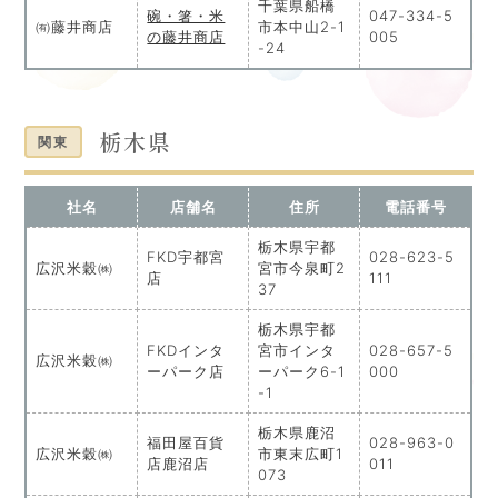
千葉県船橋
碗・箸・米
047-334-5
㈲藤井商店
市本中山2-1
の藤井商店
005
-24
栃木県
関東
社名
店舗名
住所
電話番号
栃木県宇都
FKD宇都宮
028-623-5
広沢米穀㈱
宮市今泉町2
店
111
37
栃木県宇都
FKDインタ
宮市インタ
028-657-5
広沢米穀㈱
ーパーク店
ーパーク6-1
000
-1
栃木県鹿沼
福田屋百貨
028-963-0
広沢米穀㈱
市東末広町1
店鹿沼店
011
073