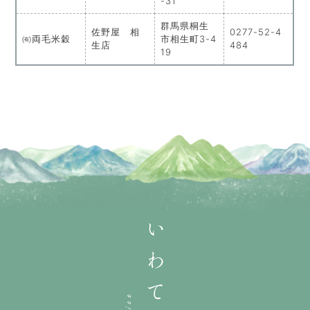
-31
群馬県桐生
佐野屋 相
0277-52-4
㈲両毛米穀
市相生町3-4
生店
484
19