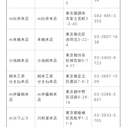
5
東京都調布
042-485-3
㈲白井米店
㈲白井米店
市富士見町3
355
-3-45
東京都北区
03-3907-18
㈲本橋米店
本橋米店
赤羽北3-22-
38
4
東京都渋谷
03-3400-6
小池精米店
小池精米店
区神宮前6-1
723
4-17
精米工房
精米工房
東京都足立
03-3897-15
せきね米店
せきね米店
区鹿浜7-6-2
09
東京都中野
㈲伊藤精米
㈲伊藤精米
03-3386-5
区沼袋4-26-
店
店
651
14
東京都板橋
03-3933-0
㈲カワムラ
川村屋米店
区高島平1-2
705
1-9