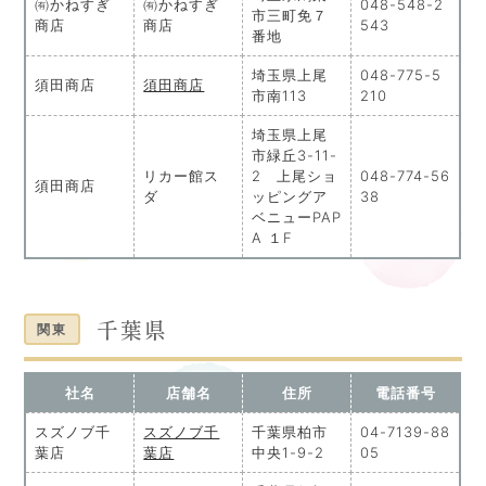
㈲かねすぎ
㈲かねすぎ
048-548-2
市三町免７
商店
商店
543
番地
埼玉県上尾
048-775-5
須田商店
須田商店
市南113
210
埼玉県上尾
市緑丘3-11-
リカー館ス
2 上尾ショ
048-774-56
須田商店
ダ
ッピングア
38
ベニューPAP
A １F
千葉県
関東
社名
店舗名
住所
電話番号
スズノブ千
スズノブ千
千葉県柏市
04-7139-88
葉店
葉店
中央1-9-2
05