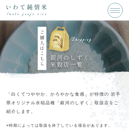
日本語
ENGLISH
簡体中文
繁体中文
ご購入はこちら
銀河のしずく
米穀店一覧
「白くてつややか、かろやかな食感」が特徴の
岩手
県オリジナル水稲品種「銀河のしずく」取扱店をご
紹介します。
※時期によっては取扱を終了している場合があります。