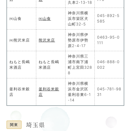
久本2-13-18
神奈川県横
045-892-5
㈲山食
㈲山食
浜市栄区犬
585
山町32-5
神奈川県伊
0463-95-0
㈲熊沢米店
熊沢米店
勢原市伊勢
111
原2-4-17
神奈川県三
ねもと長嶋
ねもと長嶋
浦市南下浦
046-888-0
米酒店
米酒店
町上宮田328
002
8
神奈川県横
釜利谷米穀
釜利谷米穀
浜市金沢区
045-781-98
店
店
釜利谷東6-1
31
-14
埼玉県
関東