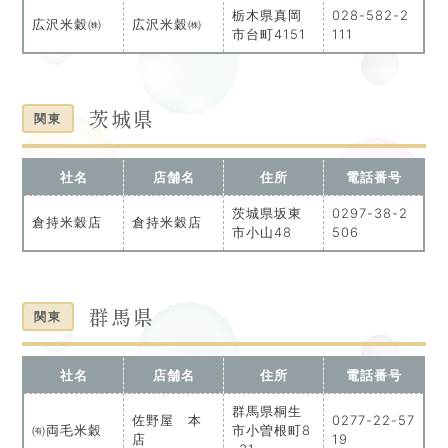
栃木県真岡
028-582-2
広沢米穀㈱
広沢米穀㈱
市台町4151
111
茨城県
関東
社名
店舗名
住所
電話番号
茨城県坂東
0297-38-2
倉持米穀店
倉持米穀店
市小山48
506
群馬県
関東
社名
店舗名
住所
電話番号
群馬県桐生
佐野屋 本
0277-22-57
㈲両毛米穀
市小曽根町8
店
19