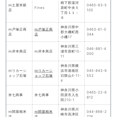
柄下郡湯河
㈲土屋米穀
0465-63-5
Fines
原町中央５
店
105
丁目１１－
６
神奈川県中
㈲戸塚正商
㈲戸塚正商
0463-61-0
郡大磯町西
店
店
344
小磯17
神奈川県三
046-881-4
㈲岸本商店
㈲岸本商店
浦市原町15-
000
11
神奈川県横
㈲リカーシ
㈲リカーシ
浜市港南区
045-843-9
ョップ石塚
ョップ石塚
日限山4-11-
552
4
神奈川県小
0465-22-6
米七商事
米七商事
田原市入生
812
田210-1
神奈川県川
㈲関屋精米
㈲関屋精米
044-866-2
崎市高津区
店
店
776