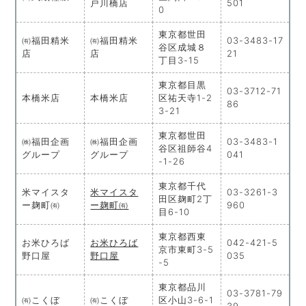
戸川橋店
501
0
東京都世田
㈲福田精米
㈲福田精米
03-3483-17
谷区成城８
店
店
21
丁目3-15
東京都目黒
03-3712-71
本橋米店
本橋米店
区祐天寺1-2
86
3-21
東京都世田
㈱福田企画
㈱福田企画
03-3483-1
谷区祖師谷4
グループ
グループ
041
-1-26
東京都千代
米マイスタ
米マイスタ
03-3261-3
田区麹町2丁
ー麹町㈲
ー麹町㈲
960
目6-10
東京都西東
お米ひろば
お米ひろば
042-421-5
京市東町3-5
野口屋
野口屋
035
-5
東京都品川
03-3781-79
㈲こくぼ
㈲こくぼ
区小山3-6-1
39