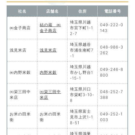
社名
店舗名
住所
電話番号
埼玉県川越
結の蔵 ㈱
049-222-0
㈱金子商店
市宮下町1-1
金子商店
143
2-7
埼玉県越谷
048-986-3
浅見米店
浅見米店
市浦生南町7
262
-1
埼玉県川越
049-246-8
㈱内野米穀
内野米穀
市かし野台1
800
-15-1
埼玉県川口
㈲栄三田中
㈲栄三田中
048-252-7
市栄町3-10-
米店
米店
388
8
埼玉県富士
お米の田米
お米の田米
049-252-1
見市上沢1-1
衛
衛
003
8-51
埼玉県鴻巣