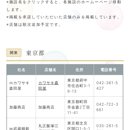
※施設名をクリックすると、各施設のホームーページ移動
します。
※掲載を承諾していただいた店舗のみを掲載しています。
※店舗は順次追加予定です。
東京都
関東
社名
店舗名
住所
電話番号
東京都府中
㈲カワサキ
カワサキ森
042-361-5
市住吉町3-1
森田屋
田屋
427
9-13
東京都町田
042-722-3
加藤商店
加藤商店
市金森2丁目
661
11-41
東京都文京
丸正飯塚江
035-261-5
㈱武蔵糧穀
区関口1-5-1